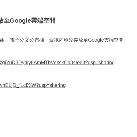
Google雲端空間
「電子公文公布欄」資訊內容改存放至Google雲端空間。
gRzgiYuD3Dydjy8AmMTbVckskCh34/edit?usp=sharing
vvnELjf1_fLcIXtW?usp=sharing