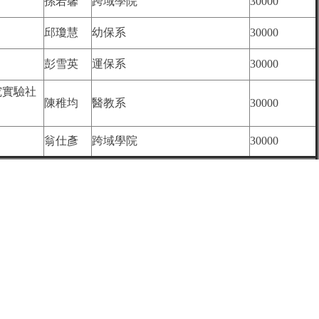
孫若馨
跨域學院
30000
邱瓊慧
幼保系
30000
彭雪英
運保系
30000
究實驗社
陳稚均
醫教系
30000
翁仕彥
跨域學院
30000