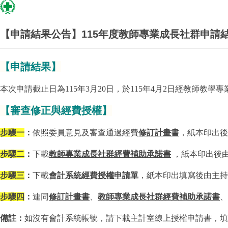
【申請結果公告】115年度教師專業成長社群申請
【申請結果】
本次申請截止日為115年3月20日，於115年4月2日經教師教
【
審查修正與經費授權
】
步驟一
：
依照委員意見及審查通過經費
修訂計畫書
，紙本印出後
步驟二
：
下載
教師專業成長社群經費補助承諾書
，紙本印出後
步驟三
：
下載
會計系統經費授權申請單
，紙本印出填寫後由主
步驟四
：
連同
修訂計畫書
、
教師專業成長社群經費補助承諾書
、
備註：
如沒有會計系統帳號，請下載主計室線上授權申請書
，填