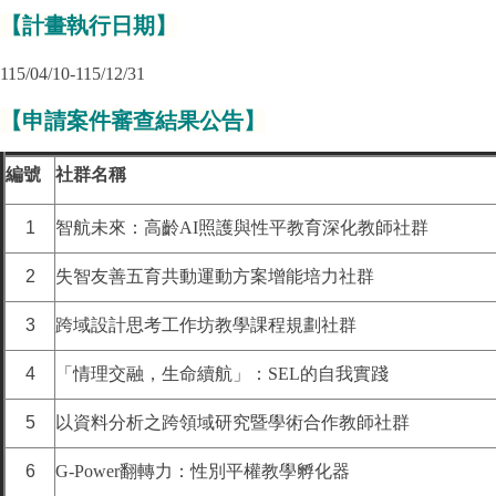
【
計畫執行日期
】
115/04/10-115/12/31
【
申請案件審查結果公告
】
編號
社群名稱
1
智航未來：高齡AI照護與性平教育深化教師社群
2
失智友善五育共動運動方案增能培力社群
3
跨域設計思考工作坊教學課程規劃社群
4
「情理交融，生命續航」：SEL的自我實踐
5
以資料分析之跨領域研究暨學術合作教師社群
6
G-Power翻轉力：性別平權教學孵化器