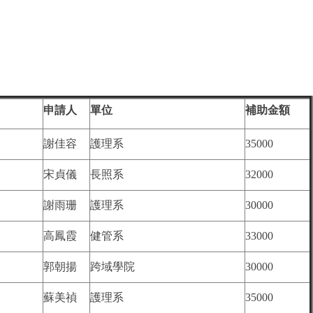
申請人
單位
補助金額
謝佳容
護理系
35000
宋貞儀
長照系
32000
謝雨珊
護理系
30000
高鳳霞
健管系
33000
郭朝揚
跨域學院
30000
蘇美禎
護理系
35000