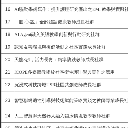
16
AI驅動學術寫作：提升護理研究產出之EMI 教學與實踐
17
「聽‧心‧說」全齡聽語健康教師成長社群
18
AI Agent融入英語教學創新與行動研究社群
19
認知友善環境與復健活動之社區實踐成長社群
20
天龍8步，活力長青：精準防跌教師成長社群
21
ICOPE多媒體教學於社區衛生護理學與實作之應用
22
沉浸式科技跨域USR社區共創教師成長社群
23
智慧聯網適性引導與技術賦能策略實踐之教師專業成長
24
人工智慧聊天機器人融入臨床情境教學教師社群