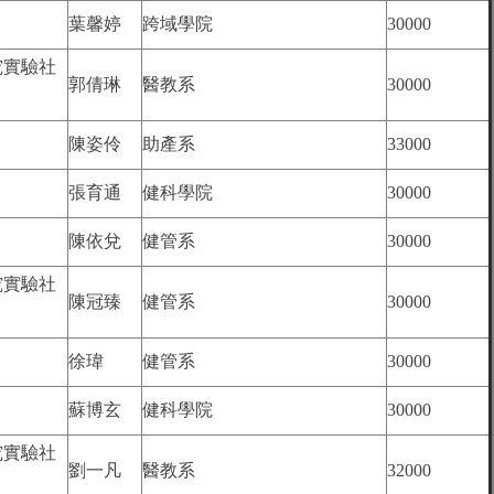
葉馨婷
跨域學院
30000
究實驗社
郭倩琳
醫教系
30000
陳姿伶
助產系
33000
張育通
健科學院
30000
陳依兌
健管系
30000
究實驗社
陳冠臻
健管系
30000
徐瑋
健管系
30000
蘇博玄
健科學院
30000
究實驗社
劉一凡
醫教系
32000