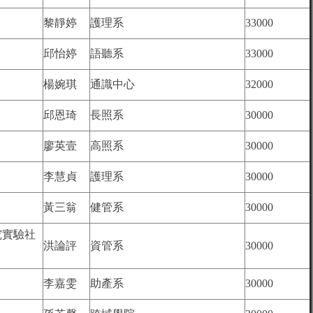
黎靜婷
護理系
33000
邱怡婷
語聽系
33000
楊婉琪
通識中心
32000
邱恩琦
長照系
30000
廖英壹
高照系
30000
李慧貞
護理系
30000
黃三翁
健管系
30000
究實驗社
洪論評
資管系
30000
李嘉雯
助產系
30000