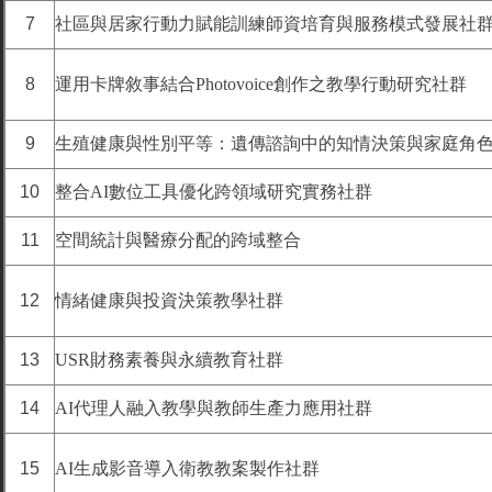
7
社區與居家行動力賦能訓練師資培育與服務模式發展社
8
運用卡牌敘事結合Photovoice創作之教學行動研究社群
9
生殖健康與性別平等：遺傳諮詢中的知情決策與家庭角
10
整合AI數位工具優化跨領域研究實務社群
11
空間統計與醫療分配的跨域整合
12
情緒健康與投資決策教學社群
13
USR財務素養與永續教育社群
14
AI代理人融入教學與教師生產力應用社群
15
AI生成影音導入衛教教案製作社群