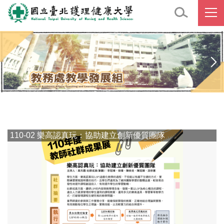
跳
到
主
要
內
容
區
110-02 樂高認真玩：協助建立創新優質團隊