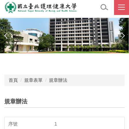
跳
到
主
要
內
容
區
首頁
規章表單
規章辦法
規章辦法
1