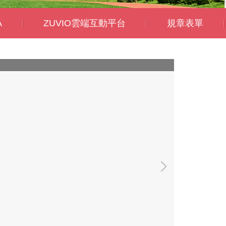
A
ZUVIO雲端互動平台
規章表單
109-04 