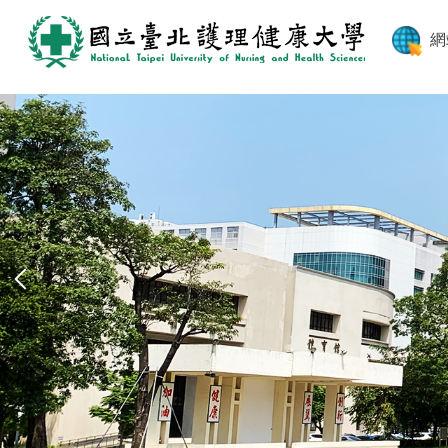
跳
到
網
主
要
內
容
區