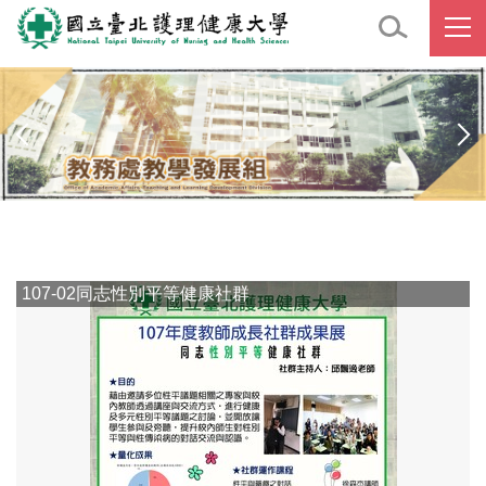
跳
到
主
要
內
容
區
107-02同志性別平等健康社群