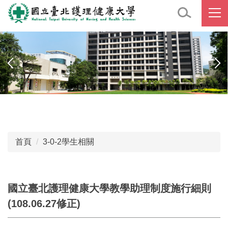
跳
到
主
要
內
容
區
首頁
3-0-2學生相關
國立臺北護理健康大學教學助理制度施行細則
(108.06.27修正)