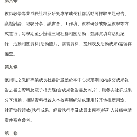
第八條
教師教學專業成長社群及研究專業成長社群活動可採取主題報告、
議題討論、經驗
分享、讀書會、工作坊、教材研發或微型教學等方
式進行，每學期至少辦理三場社
群相關活動，並詳實填寫活動紀
錄，活動相關資料(活動照片、講義資料、簽到表及
活動成果)需留存
備查。
第九條
獲補助之教師專業成長社群計畫應於本中心規定期限內繳交成果報
告之書面資料及
電子檔光碟(含成果報告書及照片)，應參與社群成果
分享活動，相關資料得置入本
校專屬網站或運用於其他推廣用途。
社群執行績效(執行成果、經費執行率及成員
出席率)將列入後續申請
案件審查參考。
第十條