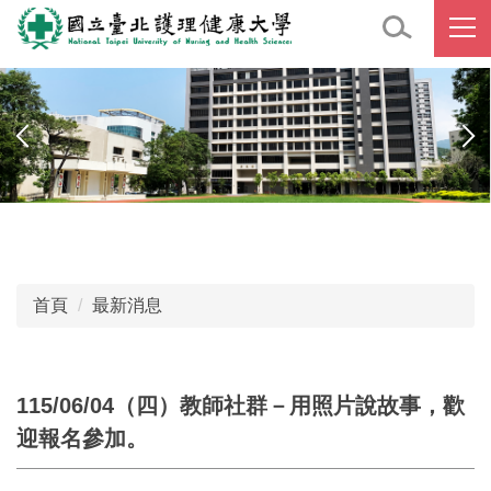
跳
到
主
要
內
容
區
首頁
最新消息
115/06/04（四）教師社群－用照片說故事，歡
迎報名參加。