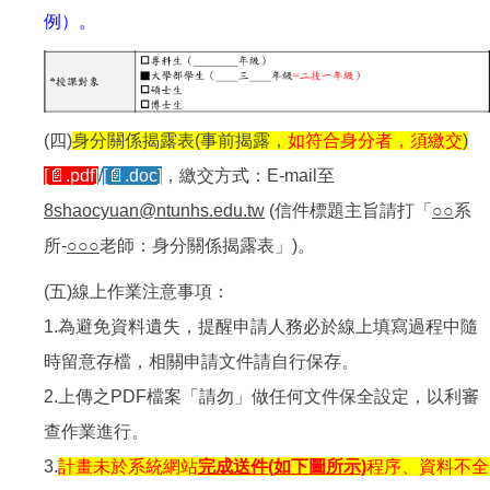
例）。
(四)
身分關係揭露表(事前揭露，
如
符合身分者，須繳交
)
[📄.pdf]
/
[📄.doc]
，繳交方式：E-mail至
8shaocyuan@ntunhs.edu.tw
(信件標題主旨請打「
○○
系
所-
○○○
老師：身分關係揭露表」)。
(五)線上作業注意事項：
1.為避免資料遺失，提醒申請人務必於線上填寫過程中隨
時留意存檔，相關申請文件請自行保存。
2.上傳之PDF檔案「請勿」做任何文件保全設定，以利審
查作業進行。
3.
計畫未於系統網站
完成送件(如下圖所示)
程序、資料不全