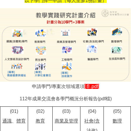
以下學門擇一申請（每人至多1份計畫）
申請學門/專案次領域選項
[📄.pdf]
112年成果交流會各學門概況分析報告(pdf檔)
(01)
(02)
(03)
(04)
(05)
通識
、
體育
教育
商業及管理
社會(含
數理
法政)