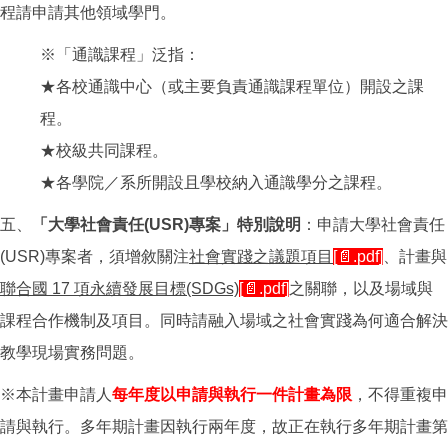
程請申請其他領域學門。
※「通識課程」泛指：
★各校通識中心（或主要負責通識課程單位）開設之課
程。
★校級共同課程。
★各學院／系所開設且學校納入通識學分之課程。
五、
「大學社會責任(USR)專案」特別說明
：申請大學社會責任
(USR)專案者，須增敘關注
社會實踐之議題項目
[📄.pdf]
、計畫與
聯合國 17 項永續發展目標(SDGs)
[📄.pdf]
之關聯，以及場域與
課程合作機制及項目。同時請融入場域之社會實踐為何適合解決
教學現場實務問題。
※本計畫申請人
每年度以申請與執行一件計畫為限
，不得重複申
請與執行。多年期計畫因執行兩年度，故正在執行多年期計畫第