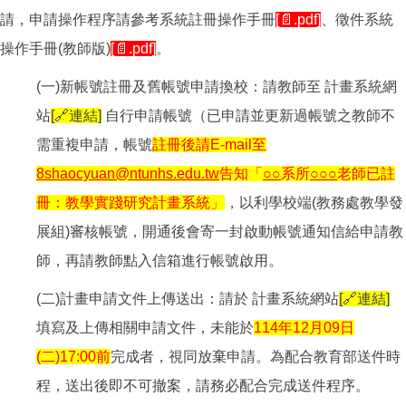
請，申請操作程序請參考系統註冊操作手冊
[📄.pdf]
、徵件系統
操作手冊(教師版)
[📄.pdf]
。
(一)新帳號註冊及舊帳號申請換校：請教師至 計畫系統網
站
[🔗連結]
自行申請帳號（已申請並更新過帳號之教師不
需重複申請，帳號
註冊後請E-mail至
8shaocyuan@ntunhs.edu.tw
告知「
○○
系所
○○○
老師已註
冊：教學實踐研究計畫系統」
，以利學校端(教務處教學發
展組)審核帳號，開通後會寄一封啟動帳號通知信給申請教
師，再請教師點入信箱進行帳號啟用。
(二)計畫申請文件上傳送出：請於 計畫系統網站
[🔗連結]
填寫及上傳相關申請文件，未能於
114年12月09日
(二)17:00
前
完成者，視同放棄申請。為配合教育部送件時
程，送出後即不可撤案，請務必配合完成送件程序。