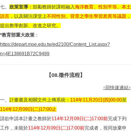
七、
政策宣導
：鼓勵教師於課程融入
海洋教育、性別平等、本土
語言
，以及關注課堂上
不同性別、背景之學生學習差異等議題
，
提出教學創新、改進之研究。
*教育部重大政策
：
https://depart.moe.edu.tw/ed2100/Content_List.aspx?
n=4E138691B72C9489
【08.徵件流程】
↑回快速連結↑
一、
計畫書及相關文件上傳系統：
114年11月20日(四)00:00
至
114年12月09日(二)17:00止
請欲申請本計畫之教師於
114年12月09日(二)17:00前
完成下列
工作，未能於
114年12月09日(二)17:00
前
完成者，視同放棄申