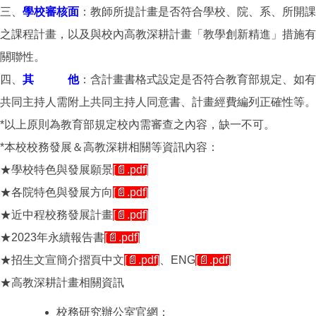
三、
學校審核面
：教師所提計畫是否符合學校、院、系、所開課
之課程計畫，以及與校內高教深耕計畫「教學創新精進」措施有
關聯性。
四、
其 他
：含計畫書格式設定是否符合教育部規定、如有
共同主持人需附上共同主持人同意書、計畫經費編列正確性等。
*以上原則為教育部規定校內需審查之內容，缺一不可。
*本校校務發展＆高教深耕相關等資訊內容：
★學校特色與發展願景
[📄.pdf]
★各院特色與發展方向
[📄.pdf]
★近中程校務發展計畫
[📄.pdf]
★2023年永續報告書
[📄.pdf]
★招生文宣簡介摺頁中文
[📄.pdf]
、ENG
[📄.pdf]
★高教深耕計畫相關資訊
校務研究辦公室官網：