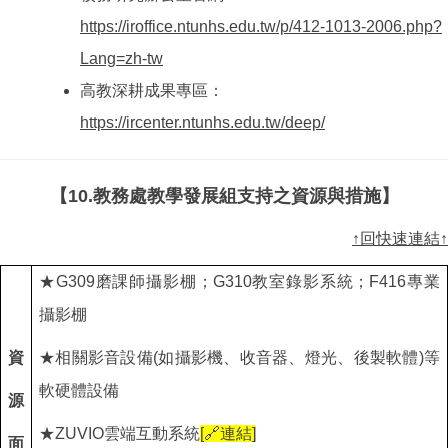
https://iroffice.ntunhs.edu.tw/p/412-1013-2006.php?
Lang=zh-tw
高教深耕成果專區：
https://ircenter.ntunhs.edu.tw/deep/
【10.教務處教學發展組支持之資源與措施】
↑回快速連結↑
★G309磨課師攝影棚；G310教室錄影系統；F416專業
攝影棚
資
★相關影音設備(如攝影機、收音器、燈光、後製軟體)等
軟硬體設備
源
★ZUVIO雲端互動系統
[
🔗
連結]
面