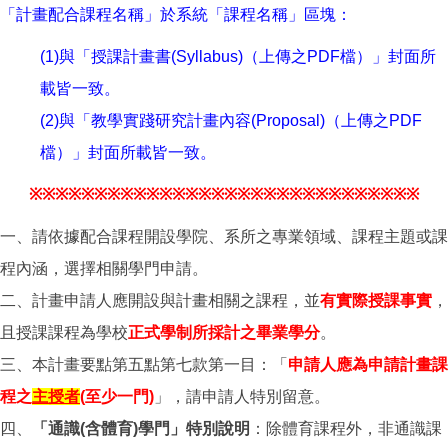
「計畫配合課程名稱」於系統「課程名稱」區塊：
(1)與「授課計畫書(Syllabus)（上傳之PDF檔）」封面所
載皆一致。
(2)與「教學實踐研究計畫內容(Proposal)（上傳之PDF
檔）」封面所載皆一致。
※
※
※
※
※
※
※
※
※
※
※
※
※
※
※
※
※
※
※
※
※
※
※
※
※
※
※
※
※
※
一、請依據配合課程開設學院、系所之專業領域、課程主題或課
程內涵，選擇相關學門申請。
二、計畫申請人應開設與計畫相關之課程，並
有實際授課事實
，
且授課課程為學校
正式學制所採計之畢業學分
。
三、本計畫要點第五點第七款第一目：「
申請人應為申請計畫課
程之
主授者
(至少一門)
」，請申請人特別留意。
四、
「通識(含體育)學門」特別說明
：除體育課程外，非通識課