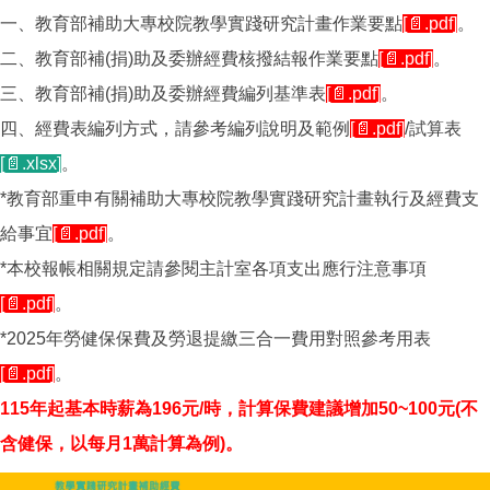
一、教育部補助大專校院教學實踐研究計畫作業要點
[📄.pdf]
。
二、教育部補(捐)助及委辦經費核撥結報作業要點
[📄.pdf]
。
三、教育部補(捐)助及委辦經費編列基準表
[📄.pdf]
。
四、經費表編列方式，請參考編列說明及範例
[📄.pdf]
/試算表
[📄.xlsx]
。
*教育部重申有關補助大專校院教學實踐研究計畫執行及經費支
給事宜
[📄.pdf]
。
*本校報帳相關規定請參閱主計室各項支出應行注意事項
[📄.pdf]
。
*2025年勞健保保費及勞退提繳三合一費用對照參考用表
[📄.pdf]
。
115年起基本時薪為196元/時，計算保費建議
增加50~100元(不
含健保，以每月1萬計算為例)。