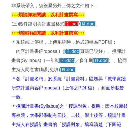
非系統帶入，須簽屬另外上傳之文件如下：
↓↓↓煩請詳細閱讀，以利計畫撰寫↓↓↓
(三)徵件說明與計畫書格式
[📄.pdf]
/
[📄.doc]
。
↑↑↑煩請詳細閱讀，以利
計畫
撰寫↑↑↑
＊系統端上傳檔，上傳系統時，格式須轉為PDF檔：
內容計畫書(Proposal)（
[📄.doc]
頁碼已設好）、授課計
畫書(Syllabus)（一年期
[📄.doc]
／多年期
[📄.doc]
）、協同
主持人同意書(無則免填)
[📄.doc]
＊
各「計畫名稱」於系統「計畫資料」區塊與「教學實踐
研究計畫內容(Proposal)（上傳之PDF檔）」封面所載皆
一致。
＊授課計畫書(Syllabus)之「授課對象」提醒：因本校屬技
專校院，大學部學制有四技、二技、學士後等，煩請計畫
主持人在授課計畫書的「授課對象」填寫清楚（下圖範