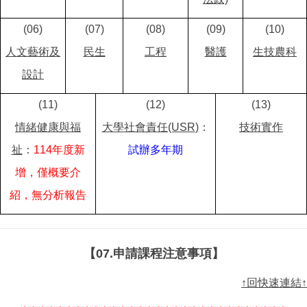
(06)
(07)
(08)
(09)
(10)
人文藝術及
民生
工程
醫護
生技農科
設計
(11)
(12)
(13)
情緒健康與福
大學社會責任(USR
)
：
技術實作
祉
：
114年度新
試辦多年期
增，僅概要介
紹，無分析報告
【07.申請課程注意事項】
↑回快速連結↑