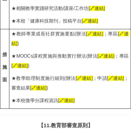
★相關教學實踐研究活動/講座/工作坊
[
🔗
連結]
★本校「健康科技期刊」投稿平台
[
🔗
連結]
★教師專業成長社群實施要點(辦法
[
🔗
連結]
；專區
[
🔗
連
結]
)
措
★MOOCs課程實施與推動實行辦法(辦法
[
🔗
連結]
；專區
[
🔗
連結]
)
施
★教學助理制度施行細則(辦法
[
🔗
連結]
；申請
[
🔗
連結]
；
面
審查結果
[
🔗
連結]
)
★本校微學分課程資訊
[
🔗
連結]
【11.教育部審查原則】