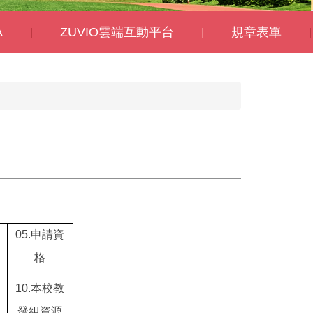
A
ZUVIO雲端互動平台
規章表單
05.
申請資
格
10.
本校教
發組資源