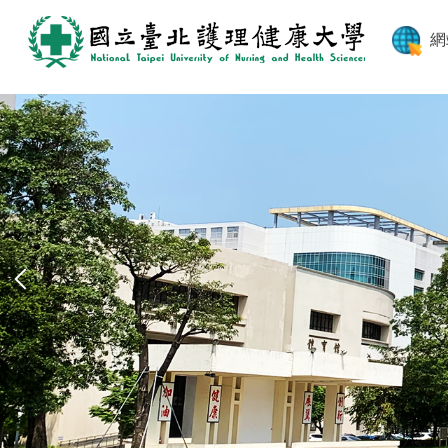
跳
到
網
主
要
內
容
區