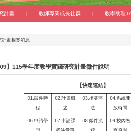
究計畫
教師專業成長社群
教學助理T
究計畫相關消息
12/09】115學年度教學實踐研究計畫徵件說明
【快速連結】
01.
徵件時
02.
計畫概
03.
相關辦
04.
系統開
程
述
法
放時間
06.
申請學
07.
申請課
08.
徵件流
09.
校內審
門
程注意事
程
查原則