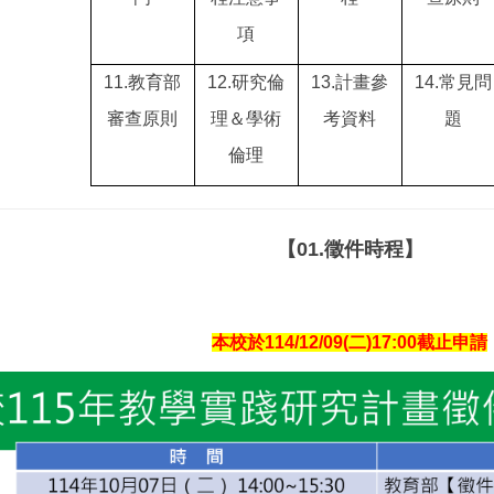
項
11.
教育部
12.
研究倫
13.
計畫參
14.
常見問
審查原則
理＆學術
考資料
題
倫理
【01.徵件時程】
本校於114/12/09(二)17:00截止申請