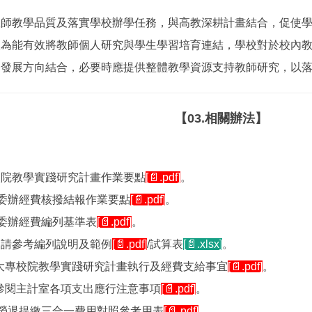
教學品質及落實學校辦學任務，與高教深耕計畫結合，促使學
故為能有效將教師個人研究與學生學習培育連結，學校對於校內
務發展方向結合，必要時應提供整體教學資源支持教師研究，以
【03.相關辦法】
校院教學實踐研究計畫作業要點
[📄.pdf]
。
及委辦經費核撥結報作業要點
[📄.pdf]
。
及委辦經費編列基準表
[📄.pdf]
。
，請參考編列說明及範例
[📄.pdf]
/試算表
[📄.xlsx]
。
大專校院教學實踐研究計畫執行及經費支給事宜
[📄.pdf]
。
參閱主計室各項支出應行注意事項
[📄.pdf]
。
費及勞退提繳三合一費用對照參考用表
[📄.pdf]
。